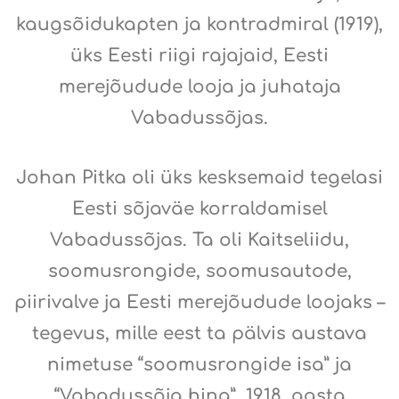
kaugsõidukapten ja kontradmiral (1919),
üks Eesti riigi rajajaid, Eesti
merejõudude looja ja juhataja
Vabadussõjas.
Johan Pitka oli üks kesksemaid tegelasi
Eesti sõjaväe korraldamisel
Vabadussõjas. Ta oli Kaitseliidu,
soomusrongide, soomusautode,
piirivalve ja Eesti merejõudude loojaks –
tegevus, mille eest ta pälvis austava
nimetuse “soomusrongide isa” ja
“Vabadussõja hing”. 1918. aasta