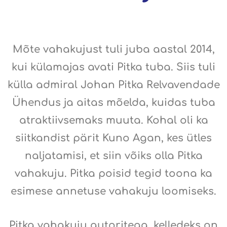
Mõte vahakujust tuli juba aastal 2014,
kui külamajas avati Pitka tuba. Siis tuli
külla admiral Johan Pitka Relvavendade
Ühendus ja aitas mõelda, kuidas tuba
atraktiivsemaks muuta. Kohal oli ka
siitkandist pärit Kuno Agan, kes ütles
naljatamisi, et siin võiks olla Pitka
vahakuju. Pitka poisid tegid toona ka
esimese annetuse vahakuju loomiseks.
Pitka vahakuju autoritega, kelledeks on