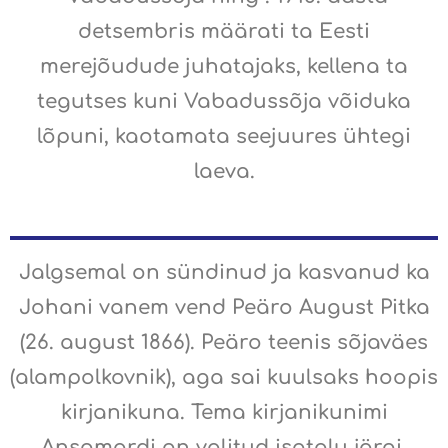
detsembris määrati ta Eesti
merejõudude juhatajaks, kellena ta
tegutses kuni Vabadussõja võiduka
lõpuni, kaotamata seejuures ühtegi
laeva.
Jalgsemal on sündinud ja kasvanud ka
Johani vanem vend Peäro August Pitka
(26. august 1866). Peäro teenis sõjaväes
(alampolkovnik), aga sai kuulsaks hoopis
kirjanikuna. Tema kirjanikunimi
Ansomardi on valitud isatalu järgi.