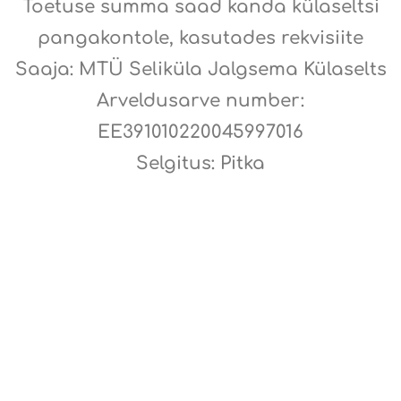
Toetuse summa saad kanda külaseltsi
pangakontole, kasutades rekvisiite
Saaja: MTÜ Seliküla Jalgsema Külaselts
Arveldusarve number:
EE391010220045997016
Selgitus: Pitka